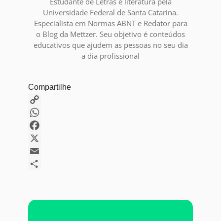
Estudante de Letras e literatura pela
Universidade Federal de Santa Catarina.
Especialista em Normas ABNT e Redator para
o Blog da Mettzer. Seu objetivo é conteúdos
educativos que ajudem as pessoas no seu dia
a dia profissional
Compartilhe
Copy
Link
WhatsApp
Facebook
X
Email
Share