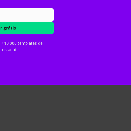
 uso de IA na pesquisa. Descubra como usar o ChatGPT com é
que ninguém te conta
l, +10.000 templates de
os aqui.
êmico. Poupe semanas de pesquisa no seu TCC ou mestrado.
de texto transforma a produção acadê