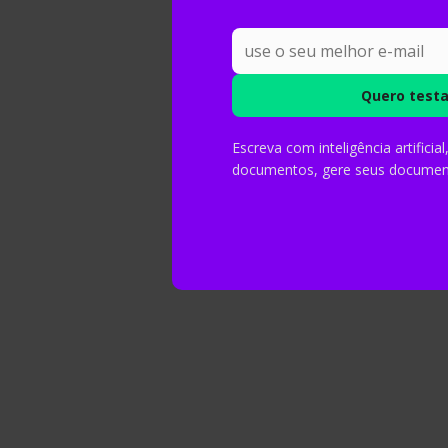
USP, Unicamp e Unesp definem regras rígidas para o
Comandos do Google acadêmico 
Por
Nalbert Rosa
Escreva com inteligência artificia
documentos, gere seus document
Encontre artigos científicos em PDF no Google Acad
Mettzer para IES: Como o editor 
sua instituição
Por
Nalbert Rosa