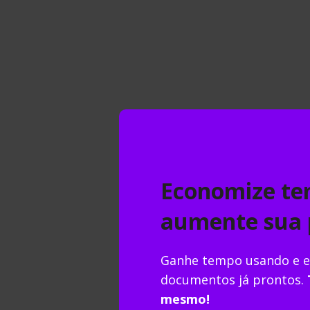
Sente que suas conquistas foram apenas sorte? Ente
acadêmica.
Qual faculdade fazer? O guia defi
Por
Nalbert Rosa
Economize te
Travado na dúvida sobre qual faculdade fazer? Desc
realidade. Confira!
aumente sua 
Inteligência artificial na univer
Ganhe tempo usando e e
pesquisa acadêmica
documentos já prontos.
Por
Nalbert Rosa
mesmo!