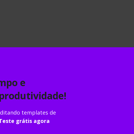
nda o que é a Síndrome do impostor na ciência e aprenda a 
nitivo para quem odeia clichês e quer
mpo e
ubra um método prático de 7 passos para escolher seu cur
produtividade!
sidade: as novas regras da USP, Unica
ditando templates de
Teste grátis agora