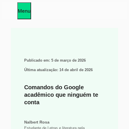
Pular
Menu
para
o
conteúdo
Publicado em:
5 de março de 2026
Última atualização:
14 de abril de 2026
Comandos do Google
acadêmico que ninguém te
conta
Nalbert Rosa
Estudante de Letras e literatura pela