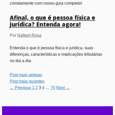
corretamente com nosso guia completo!
Afinal, o que é pessoa física e
jurídica? Entenda agora!
Por
Nalbert Rosa
Entenda o que é pessoa física e jurídica, suas
diferenças, características e implicações tributárias
no dia a dia
Post mais antigas
Post mais recentes
Page
Page
Page
Page
Page
←
Previous
1
2
3
4
…
70
Next
→