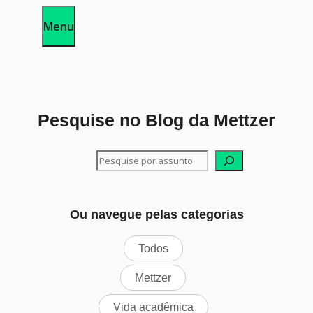
Pular
Menu
para
o
conteúdo
Pesquise no Blog da Mettzer
Pesquisar
Ou navegue pelas categorias
Todos
Mettzer
Vida acadêmica