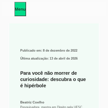
Pular
Menu
para
o
conteúdo
Publicado em:
8 de dezembro de 2022
Última atualização:
13 de abril de 2026
Para você não morrer de
curiosidade: descubra o que
é hipérbole
Beatriz Coelho
Pesquisadora, mestra em Direito pela UFSC