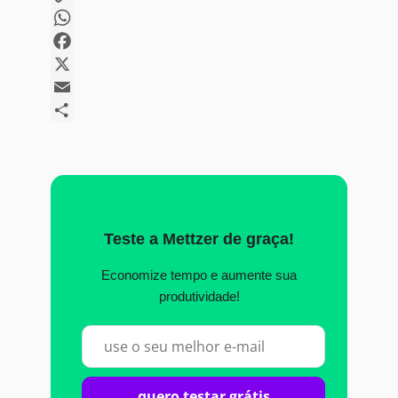
Copy
Link
WhatsApp
Facebook
X
Email
Share
Teste a Mettzer de graça!
Economize tempo e aumente sua
produtividade!
quero testar grátis