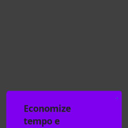
também podem chamar a atenção de
quem está recrutando
, por isso, vou te
ajudar a como montar o seu currículo. Vem
comigo.
Dados pessoais
Seus dados são informações essenciais em
seu currículo, por isso, lembre-se de sempre
adicionar seu
nome completo, idade,
telefone e e-mail de contato atualizados.
Lembre-se que esses dados tem um objetivo
profissional, então evite comprometer a
seriedade, como por exemplo, o nome do seu
×
e-mail.
Economize
Objetivo
tempo e
Como será sua primeira experiência de