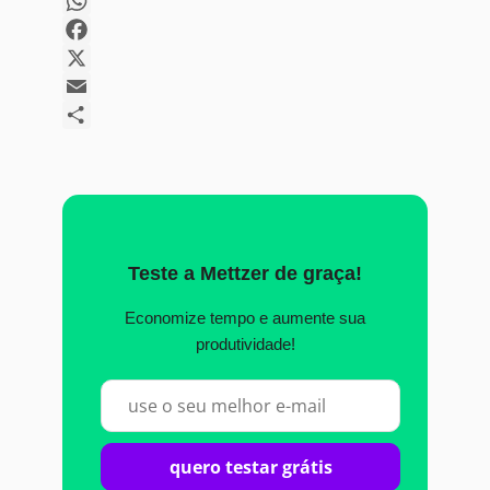
Copy
Link
WhatsApp
Facebook
X
Email
Share
Teste a Mettzer de graça!
Economize tempo e aumente sua
produtividade!
quero testar grátis