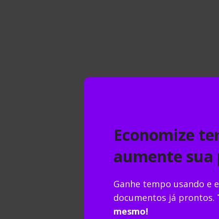
Indexação e divulgação
Acompanhamento em
tempo real
Publique outras formas
de arquivo
Quais são os cargos e
funções disponíveis no
OJS?
Como é o processo
editorial do OJS?
Por que o OJS é
Economize te
importante para a
pesquisa científica?
aumente sua 
Como publicar no OJS?
Documentos
Cadastro
Ganhe tempo usando e e
Encontre bibliografias na
documentos já prontos.
plataforma da Mettzer
mesmo!