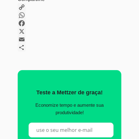
Copy
Link
WhatsApp
Facebook
X
Email
Share
Teste a Mettzer de graça!
Economize tempo e aumente sua
produtividade!