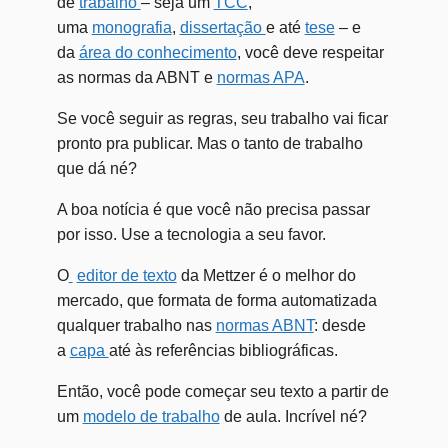
de
trabalho
– seja um
TCC
,
uma
monografia
,
dissertação
e até
tese
– e
da
área do conhecimento
, você deve respeitar
as normas da ABNT e
normas APA
.
Se você seguir as regras, seu trabalho vai ficar
pronto pra publicar. Mas o tanto de trabalho
que dá né?
A boa notícia é que você não precisa passar
por isso. Use a tecnologia a seu favor.
O
editor de texto
da Mettzer é o melhor do
mercado, que formata de forma automatizada
qualquer trabalho nas
normas ABNT
: desde
a
capa
até às referências bibliográficas.
Então, você pode começar seu texto a partir de
um
modelo de trabalho
de aula. Incrível né?