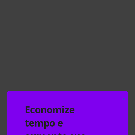
Direcionar carreira para
especialidade
Os eventos também auxiliam estudantes a
direcionar suas carreiras para uma
especialidade, com setores mais
especializados de sua área.
Se você desconfia que vai gostar de trabalhar
em uma área, pode participar de um evento
específico sobre o assunto e descobrir como
se aplica na prática, quais são as novidades,
como se desenvolvem as pesquisas sobre o
×
Economize
assunto.
Isso pode te auxiliar a definir a área que você
tempo e
quer seguir dentro do curso.