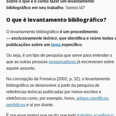
sobre o que é e como fazer um levantamento
bibliográfico em seu trabalho
. Vamos lá?
O que é levantamento bibliográfico?
O levantamento bibliográfico
é um procedimento
—
exclusivamente teórico
, que identifica e reúne todas 
publicações sobre um
tema
específico
.
Ou seja, é um tipo de pesquisa que serve para entender o
que as outras pessoas
pesquisadoras
já escreveram sobre
aquele assunto.
Na concepção de Fonseca (2002, p. 32), o levantamento
bibliográfico se desenvolve a partir da pesquisa de
referências teóricas publicadas por meios escritos e
eletrônicos como, por exemplo, livros,
artigos científicos
,
periódicos
e aí por diante.
É por esse motivo que se diz que todo
trabalho acadêmico