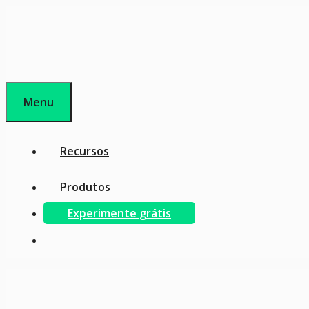
Pular
para
o
conteúdo
Menu
Recursos
Produtos
Experimente grátis