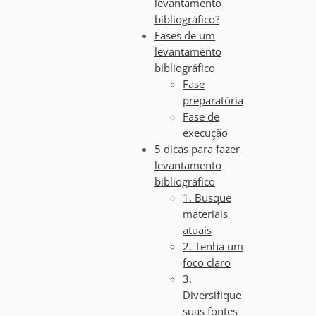
levantamento
bibliográfico?
Fases de um
levantamento
bibliográfico
Fase
preparatória
Fase de
execução
5 dicas para fazer
levantamento
bibliográfico
1. Busque
materiais
atuais
2. Tenha um
foco claro
3.
Diversifique
suas fontes