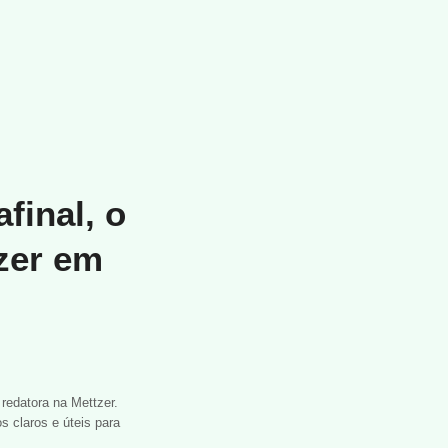
final, o
zer em
redatora na Mettzer.
 claros e úteis para