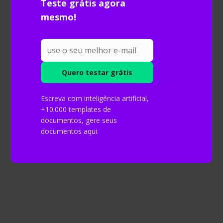
Teste grátis agora
mesmo!
Escreva com inteligência artificial,
+10.000 templates de
O
método científico
é um conjunto de regras
documentos, gere seus
sistematizadas para realizar uma
pesquisa
documentos aqui.
científica
. Dentre outras funcionalidades, ele
auxilia a proteger o pesquisador da
subjetividade, contribuindo para a
imparcialidade.
8. Delimitação e delineamento
Na sequência, você deve fazer o delineamento